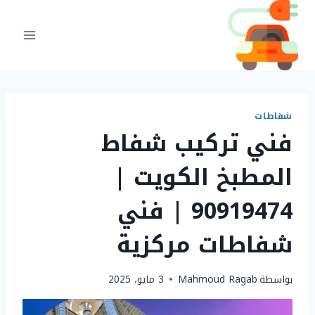
لتجاوز
لى
لمحتوى
شفاطات
فني تركيب شفاط
المطبخ الكويت |
90919474 | فني
شفاطات مركزية
بواسطة
Mahmoud Ragab
3 مايو، 2025